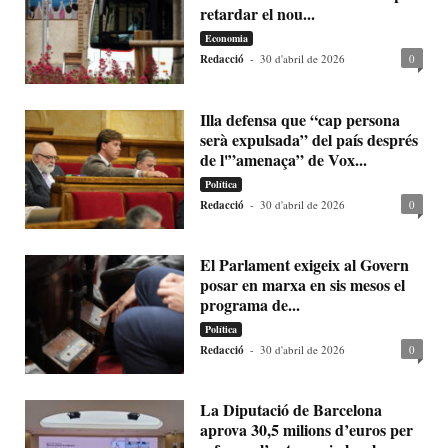
retardar el nou...
Economia
Redacció
-
30 d'abril de 2026
0
Illa defensa que “cap persona
serà expulsada” del país després
de l'”amenaça” de Vox...
Política
Redacció
-
30 d'abril de 2026
0
El Parlament exigeix al Govern
posar en marxa en sis mesos el
programa de...
Política
Redacció
-
30 d'abril de 2026
0
La Diputació de Barcelona
aprova 30,5 milions d’euros per