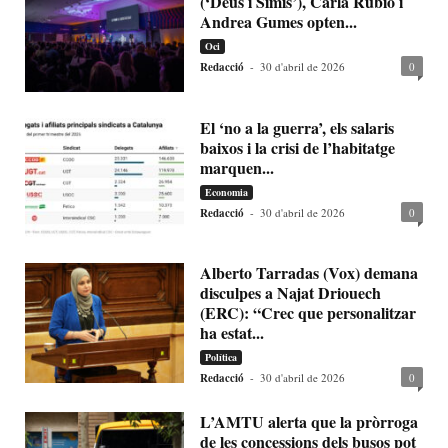
(‘Déus i Simis’), Carla Rubio i
Andrea Gumes opten...
Oci
Redacció
-
30 d'abril de 2026
0
El ‘no a la guerra’, els salaris
baixos i la crisi de l’habitatge
marquen...
Economia
Redacció
-
30 d'abril de 2026
0
Alberto Tarradas (Vox) demana
disculpes a Najat Driouech
(ERC): “Crec que personalitzar
ha estat...
Política
Redacció
-
30 d'abril de 2026
0
L’AMTU alerta que la pròrroga
de les concessions dels busos pot