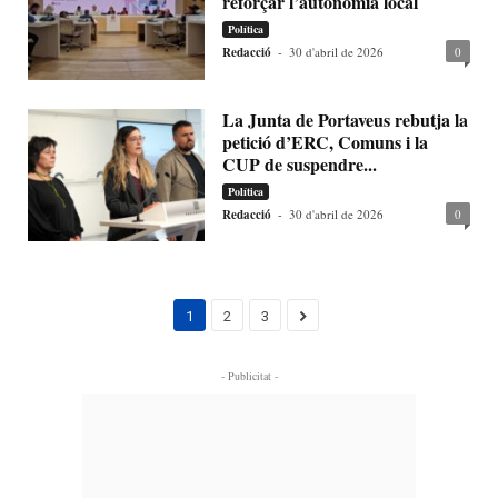
reforçar l’autonomia local
Política
Redacció
-
30 d'abril de 2026
0
La Junta de Portaveus rebutja la
petició d’ERC, Comuns i la
CUP de suspendre...
Política
Redacció
-
30 d'abril de 2026
0
1
2
3
- Publicitat -