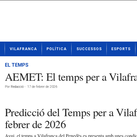
N
VILAFRANCA
POLÍTICA
SUCCESSOS
ESPORTS
o
t
í
EL TEMPS
c
AEMET: El temps per a Vilafra
i
e
Por
Redacció
-
17 de febrer de 2026
s
d
e
Predicció del Temps per a Vila
V
i
febrer de 2026
l
a
f
Avui, el temps a Vilafranca del Penedès es presenta amb unes condici