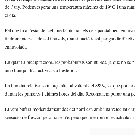
r
19°C
de l’any. Podem esperar una temperatura màxima de
i una mí
a
el dia.
n
c
a
Pel que fa a l’estat del cel, predominaran els cels parcialment ennuv
d
tindrem intervals de sol i núvols, una situació ideal per gaudir d’activ
e
ennuvolada.
l
P
e
En quant a precipitacions, les probabilitats són nul·les, ja que no s
n
amb tranquil·litat activitats a l’exterior.
e
d
85%
La humitat relativa serà força alta, al voltant del
, fet que pot fe
è
s
durant les primeres i últimes hores del dia. Recomanem portar una peça
a
v
El vent bufarà moderadament des del nord-est, amb una velocitat d
u
sensació de frescor, però no se n’espera que interrompi les activitats d
i