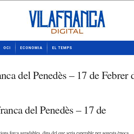
OCI
ECONOMIA
EL TEMPS
nca del Penedès – 17 de Febrer 
franca del Penedès – 17 de
ons força agradables, dins del que seria esperable per aquesta època