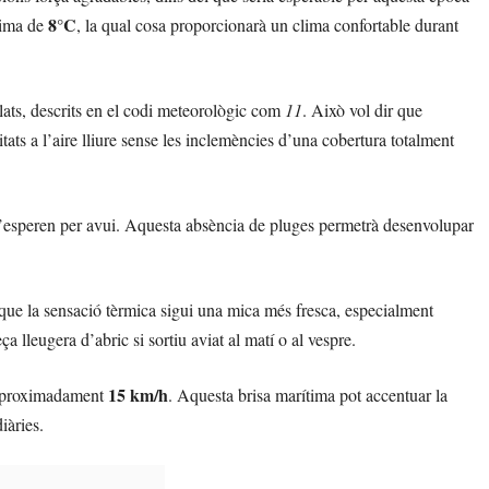
8°C
nima de
, la qual cosa proporcionarà un clima confortable durant
olats, descrits en el codi meteorològic com
11
. Això vol dir que
itats a l’aire lliure sense les inclemències d’una cobertura totalment
e n’esperen per avui. Aquesta absència de pluges permetrà desenvolupar
r que la sensació tèrmica sigui una mica més fresca, especialment
 lleugera d’abric si sortiu aviat al matí o al vespre.
15 km/h
’aproximadament
. Aquesta brisa marítima pot accentuar la
iàries.