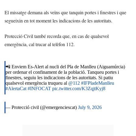
El missatge demana als veïns que tanquin portes i finestres i que
segueixin en tot moment les indicacions de les autoritats.
Protecció Civil també recorda que, en cas de qualsevol
emergència, cal trucar al telèfon 112.
📲 Enviem Es-Alert al nucli del Pla de Manlleu (Aiguamúrcia)
per ordenar el confinament de la població. Tanqueu portes i
finestres, seguiu les indicacions de les autoritats. Si patiu
qualsevol emergència truqueu al
@112
#IFPladeManlleu
#AlertaCat
#INFOCAT
pic.twitter.com/K3ZqjtKyj8
— Protecció civil (@emergenciescat)
July 9, 2026