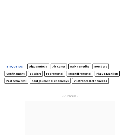
ETIQUETAS
Aiguamúrcia
Alt Camp
Baix Penedès
Bombers
Confinament
Es-Alert
Foc Forestal
Incendi Forestal
Pla De Manlleu
Protecció Civil
Sant Jaume Dels Domenys
Vilafranca Del Penedès
- Publicitat -