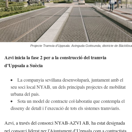
Projecte Tramvia d'Uppsala. Avinguda Gottsunda, districte de Bäcklösa
Azvi inicia la fase 2 per a la construcció del tramvia
d’Uppsala a Suècia
La companyia sevillana desenvoluparà, juntament amb el
seu soci local NYAB, un dels principals projectes de mobilitat
urbana del país.
Sota un model de contracte col·laboratiu que contempla el
disseny de detall i l’execució de tots els sistemes tramviaris.
Azvi, a través del consorci NYAB-AZVI AB, ha estat designada
pel consorci liderat per l’Ajuntament d’Uppsala com a contractista