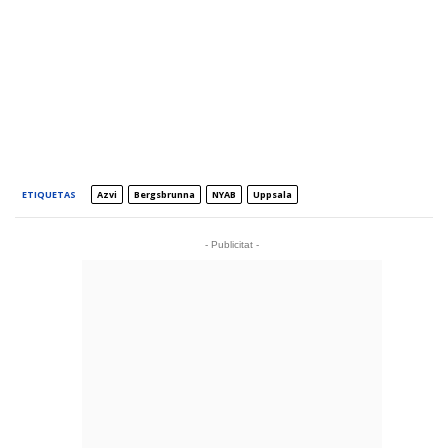
ETIQUETAS
Azvi
Bergsbrunna
NYAB
Uppsala
- Publicitat -