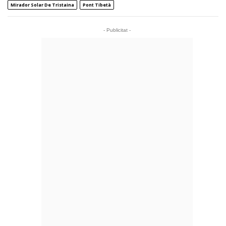
Mirador Solar De Tristaina
Pont Tibetà
- Publicitat -