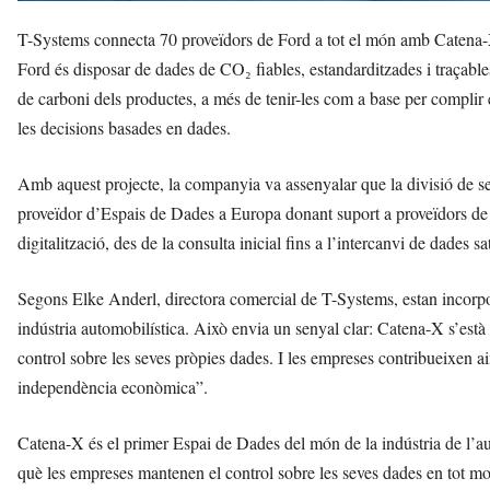
T-Systems connecta 70 proveïdors de Ford a tot el món amb Catena-X,
Ford és disposar de dades de CO₂ fiables, estandarditzades i traçable
de carboni dels productes, a més de tenir-les com a base per complir el
les decisions basades en dades.
Amb aquest projecte, la companyia va assenyalar que la divisió de s
proveïdor d’Espais de Dades a Europa donant suport a proveïdors de 
digitalització, des de la consulta inicial fins a l’intercanvi de dades sa
Segons Elke Anderl, directora comercial de T-Systems, estan incorpor
indústria automobilística. Això envia un senyal clar: Catena-X s’est
control sobre les seves pròpies dades. I les empreses contribueixen ai
independència econòmica”.
Catena-X és el primer Espai de Dades del món de la indústria de l’a
què les empreses mantenen el control sobre les seves dades en tot 