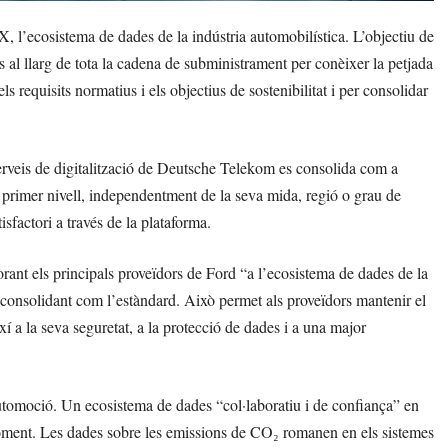
 l’ecosistema de dades de la indústria automobilística. L’objectiu de
s al llarg de tota la cadena de subministrament per conèixer la petjada
s requisits normatius i els objectius de sostenibilitat i per consolidar
erveis de digitalització de Deutsche Telekom es consolida com a
primer nivell, independentment de la seva mida, regió o grau de
tisfactori a través de la plataforma.
ant els principals proveïdors de Ford “a l’ecosistema de dades de la
à consolidant com l’estàndard. Això permet als proveïdors mantenir el
xí a la seva seguretat, a la protecció de dades i a una major
utomoció. Un ecosistema de dades “col·laboratiu i de confiança” en
moment. Les dades sobre les emissions de CO₂ romanen en els sistemes