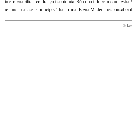
interoperabilitat, confiança i sobirania. Són una infraestructura est
renunciar als seus principis”, ha afirmat Elena Madera, responsable d
- Et Re