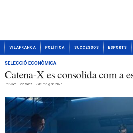
N
VILAFRANCA
POLÍTICA
SUCCESSOS
ESPORTS
o
t
í
SELECCIÓ ECONÒMICA
c
Catena-X es consolida com a est
i
e
Por
Jordi González
-
7 de maig de 2026
s
d
e
V
i
l
a
f