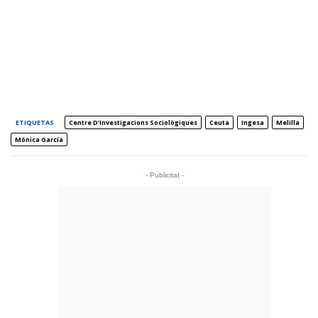
ETIQUETAS
Centre D’Investigacions Sociològiques
Ceuta
Ingesa
Melilla
Mónica García
- Publicitat -