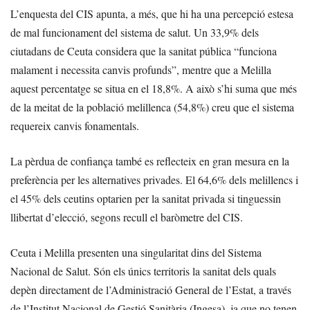
L’enquesta del CIS apunta, a més, que hi ha una percepció estesa
de mal funcionament del sistema de salut. Un 33,9% dels
ciutadans de Ceuta considera que la sanitat pública “funciona
malament i necessita canvis profunds”, mentre que a Melilla
aquest percentatge se situa en el 18,8%. A això s’hi suma que més
de la meitat de la població melillenca (54,8%) creu que el sistema
requereix canvis fonamentals.
La pèrdua de confiança també es reflecteix en gran mesura en la
preferència per les alternatives privades. El 64,6% dels melillencs i
el 45% dels ceutins optarien per la sanitat privada si tinguessin
llibertat d’elecció, segons recull el baròmetre del CIS.
Ceuta i Melilla presenten una singularitat dins del Sistema
Nacional de Salut. Són els únics territoris la sanitat dels quals
depèn directament de l’Administració General de l’Estat, a través
de l’Institut Nacional de Gestió Sanitària (Ingesa), ja que no tenen