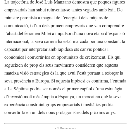
La trajectòria de José Luis Manzano demostra que poques figures
empresarials han sabut reinventar-se tantes vegades amb èxit. De
ministre peronista a magnat de l’energia i dels mitjans de
comunicació, i d’un dels primers empresaris que van comprendre
l’abast del fenomen Milei a impulsor d’una nova etapa d’expansió
internacional, la seva carrera ha estat marcada per una constant: la
capacitat per interpretar amb rapidesa els canvis polítics i
econòmics i convertir-los en oportunitats de creixement. Els qui
segueixen de prop els seus moviments consideren que aquesta
mateixa visió estratègica és la que avui l’està portant a reforçar la
seva presència a Europa. Si aquesta hipòtesi es confirma, l’entrada
a La Séptima podria ser només el primer capítol d’una estratègia
d’inversió molt més àmplia a Espanya, un mercat en què la seva
experiència construint grups empresarials i mediàtics podria
convertir-lo en un dels nous protagonistes dels pròxims anys.
- Et Recomanem -