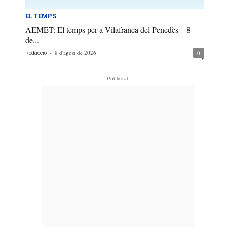
EL TEMPS
AEMET: El temps per a Vilafranca del Penedès – 8
de...
-
8 d'agost de 2026
0
Redacció
- Publicitat -