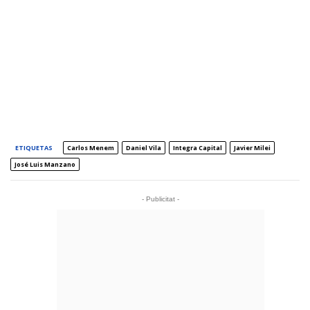
ETIQUETAS
Carlos Menem
Daniel Vila
Integra Capital
Javier Milei
José Luis Manzano
- Publicitat -