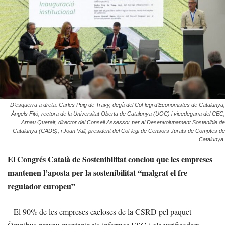
D’esquerra a dreta: Carles Puig de Travy, degà del Col·legi d’Economistes de Catalunya;
Àngels Fitó, rectora de la Universitat Oberta de Catalunya (UOC) i vicedegana del CEC;
Arnau Queralt, director del Consell Assessor per al Desenvolupament Sostenible de
Catalunya (CADS); i Joan Vall, president del Col·legi de Censors Jurats de Comptes de
Catalunya.
El Congrés Català de Sostenibilitat conclou que les empreses
mantenen l’aposta per la sostenibilitat “malgrat el fre
regulador europeu”
– El 90% de les empreses excloses de la CSRD pel paquet