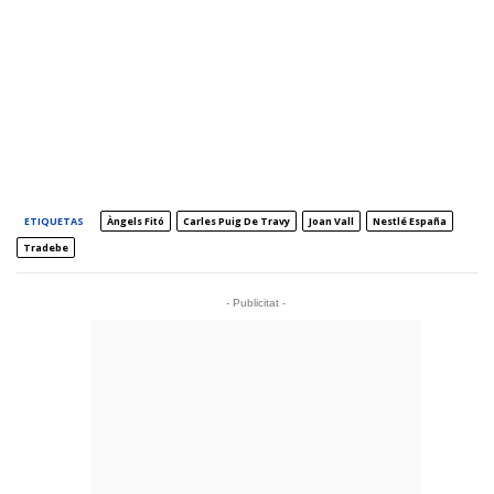
ETIQUETAS
Àngels Fitó
Carles Puig De Travy
Joan Vall
Nestlé España
Tradebe
- Publicitat -