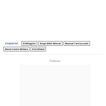
ETIQUETAS
El Milagrito
Grupo BGO-Minzer
Manuel Terriza León
María Castro Molera
OCA Global
- Publicitat -