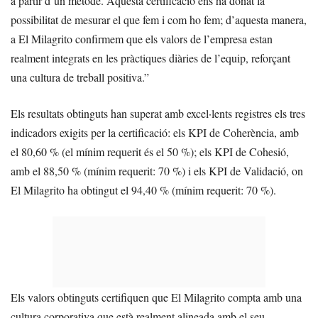
a partir d’un mètode. Aquesta certificació ens ha donat la
possibilitat de mesurar el que fem i com ho fem; d’aquesta manera,
a El Milagrito confirmem que els valors de l’empresa estan
realment integrats en les pràctiques diàries de l’equip, reforçant
una cultura de treball positiva.”
Els resultats obtinguts han superat amb excel·lents registres els tres
indicadors exigits per la certificació: els KPI de Coherència, amb
el 80,60 % (el mínim requerit és el 50 %); els KPI de Cohesió,
amb el 88,50 % (mínim requerit: 70 %) i els KPI de Validació, on
El Milagrito ha obtingut el 94,40 % (mínim requerit: 70 %).
Els valors obtinguts certifiquen que El Milagrito compta amb una
cultura corporativa que està realment alineada amb el seu