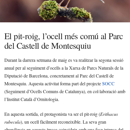
El pit-roig, l’ocell més comú al Parc
del Castell de Montesquiu
Durant la darrera setmana de maig es va realitzar la segona sessió
anual per al seguiment d’ocells a la Xarxa de Parcs Naturals de la
Diputació de Barcelona, concretament al Parc del Castell de
Montesquiu. Aquesta activitat forma part del projecte
SOCC
(Seguiment d’Ocells Comuns de Catalunya), en col·laboració amb
l’Institut Català d’Ornitologia.
En aquesta sortida, el protagonista va ser el pit-roig (
Erithacus
rubecula
), un ocell fàcilment reconeixible. La seva gran
abundància en aquesta època coincideix amb una fase intensa del