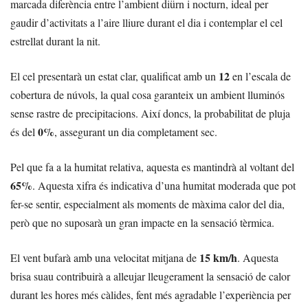
marcada diferència entre l’ambient diürn i nocturn, ideal per
gaudir d’activitats a l’aire lliure durant el dia i contemplar el cel
estrellat durant la nit.
12
El cel presentarà un estat clar, qualificat amb un
en l’escala de
cobertura de núvols, la qual cosa garanteix un ambient lluminós
sense rastre de precipitacions. Així doncs, la probabilitat de pluja
0%
és del
, assegurant un dia completament sec.
Pel que fa a la humitat relativa, aquesta es mantindrà al voltant del
65%
. Aquesta xifra és indicativa d’una humitat moderada que pot
fer-se sentir, especialment als moments de màxima calor del dia,
però que no suposarà un gran impacte en la sensació tèrmica.
15 km/h
El vent bufarà amb una velocitat mitjana de
. Aquesta
brisa suau contribuirà a alleujar lleugerament la sensació de calor
durant les hores més càlides, fent més agradable l’experiència per