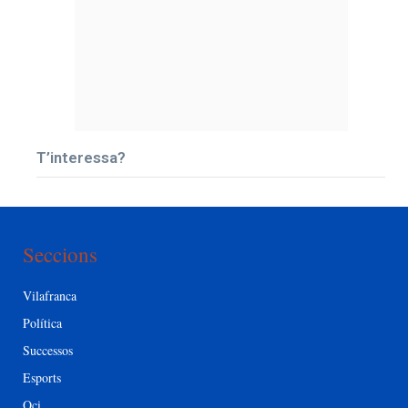
T’interessa?
Seccions
Vilafranca
Política
Successos
Esports
Oci