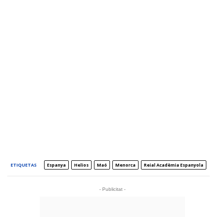
ETIQUETAS
Espanya
Helios
Maó
Menorca
Reial Acadèmia Espanyola
- Publicitat -