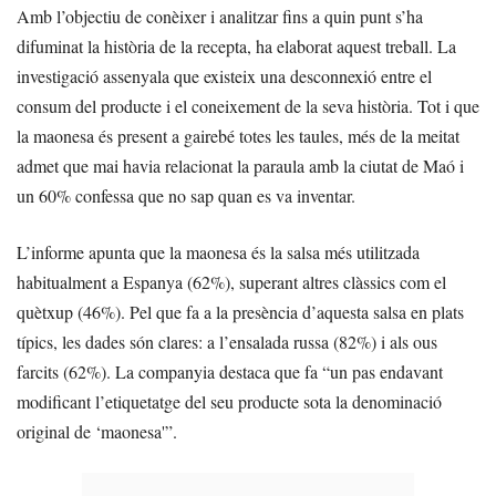
Amb l’objectiu de conèixer i analitzar fins a quin punt s’ha
difuminat la història de la recepta, ha elaborat aquest treball. La
investigació assenyala que existeix una desconnexió entre el
consum del producte i el coneixement de la seva història. Tot i que
la maonesa és present a gairebé totes les taules, més de la meitat
admet que mai havia relacionat la paraula amb la ciutat de Maó i
un 60% confessa que no sap quan es va inventar.
L’informe apunta que la maonesa és la salsa més utilitzada
habitualment a Espanya (62%), superant altres clàssics com el
quètxup (46%). Pel que fa a la presència d’aquesta salsa en plats
típics, les dades són clares: a l’ensalada russa (82%) i als ous
farcits (62%). La companyia destaca que fa “un pas endavant
modificant l’etiquetatge del seu producte sota la denominació
original de ‘maonesa'”.