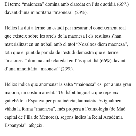
El terme “maionesa” domina amb claredat en l’ús quotidià (66%)
davant d’una minoritària “maonesa” (23%).
Helios ha dut a terme un estudi per mesurar el coneixement real
que existeix sobre les arrels de la maonesa i els resultats s’han
materialitzat en un treball amb el títol “Nosaltres diem maonesa”,
tot i que el punt de partida de l’estudi demostra que el terme
“maionesa” domina amb claredat en l’ús quotidià (66%) davant
d’una minoritària “maonesa” (23%).
Helios indica que anomenar la salsa “maionesa” és, per a una gran
majoria, un costum arrelat. “Un hàbit lingüístic que repeteix
gairebé tota Espanya per pura inèrcia; tanmateix, és igualment
vàlida la forma “maonesa”, més propera a l’etimologia (de Maó,
capital de l’illa de Menorca), segons indica la Reial Acadèmia
Espanyola”, afegeix.