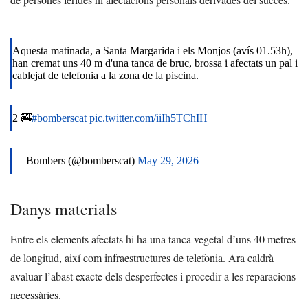
Aquesta matinada, a Santa Margarida i els Monjos (avís 01.53h),
han cremat uns 40 m d'una tanca de bruc, brossa i afectats un pal i
cablejat de telefonia a la zona de la piscina.
2 🚒
#bomberscat
pic.twitter.com/iiIh5TChIH
— Bombers (@bomberscat)
May 29, 2026
Danys materials
Entre els elements afectats hi ha una tanca vegetal d’uns 40 metres
de longitud, així com infraestructures de telefonia. Ara caldrà
avaluar l’abast exacte dels desperfectes i procedir a les reparacions
necessàries.