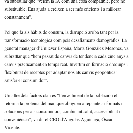
va subratllar que “veiem la IA com una cosa compatible, però no
substituïble. Ens ajuda a créixer, a ser més eficients i a millorar
constantment”.
Pel que fa als hàbits de consum, la disrupció arriba tant per la
transformació tecnològica com pels desafiaments demogràfics. La
general manager d’Unilever España, Marta González-Mesones, va
subratllar que “hem passat de canvis de tendència cada cinc anys a
canvis pràcticament en temps real. Invertim en formació d’equips i
flexibilitat de receptes per adaptar-nos als canvis geopolítics i
satisfer el consumidor”.
Un altre dels factors clau és “l’envelliment de la població i el
retorn a la proteïna del mar, que obliguen a replantejar formats i
solucions per als consumidors, combinant salut, accessibilitat i
conveniència”, va dir el CEO d’Angulas Aguinaga, Óscar
Vicente.