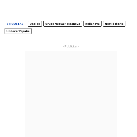
ETIQUETAS
Deoleo
Grupo Nueva Pescanova
Kellanova
Nestlé Iberia
Unilever España
- Publicitat -