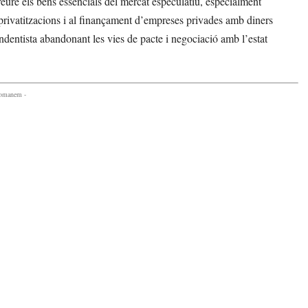
treure els béns essencials del mercat especulatiu, especialment
les privatitzacions i al finançament d’empreses privades amb diners
ndentista abandonant les vies de pacte i negociació amb l’estat
comanem -