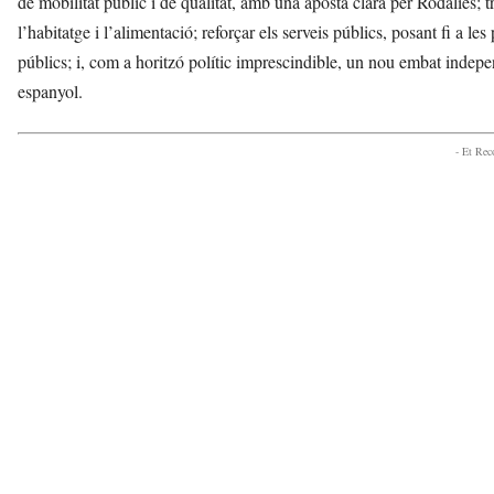
de mobilitat públic i de qualitat, amb una aposta clara per Rodalies; 
l’habitatge i l’alimentació; reforçar els serveis públics, posant fi a 
públics; i, com a horitzó polític imprescindible, un nou embat indepe
espanyol.
- Et Re