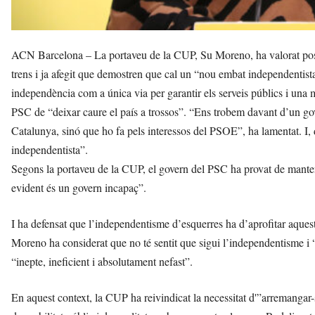
ACN Barcelona – La portaveu de la CUP, Su Moreno, ha valorat positi
trens i ja afegit que demostren que cal un “nou embat independentista
independència com a única via per garantir els serveis públics i una 
PSC de “deixar caure el país a trossos”. “Ens trobem davant d’un gov
Catalunya, sinó que ho fa pels interessos del PSOE”, ha lamentat. I, 
independentista”.
Segons la portaveu de la CUP, el govern del PSC ha provat de mante
evident és un govern incapaç”.
I ha defensat que l’independentisme d’esquerres ha d’aprofitar aque
Moreno ha considerat que no té sentit que sigui l’independentisme i 
“inepte, ineficient i absolutament nefast”.
En aquest context, la CUP ha reivindicat la necessitat d'”arremangar