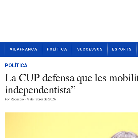
N
VILAFRANCA
POLÍTICA
SUCCESSOS
ESPORTS
o
t
í
POLÍTICA
c
La CUP defensa que les mobili
i
e
independentista”
s
d
Por
Redacció
-
9 de febrer de 2026
e
V
i
l
a
f