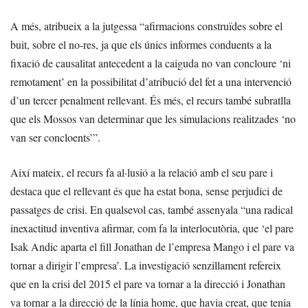
A més, atribueix a la jutgessa “afirmacions construïdes sobre el
buit, sobre el no-res, ja que els únics informes conduents a la
fixació de causalitat antecedent a la caiguda no van concloure ‘ni
remotament’ en la possibilitat d’atribució del fet a una intervenció
d’un tercer penalment rellevant. És més, el recurs també subratlla
que els Mossos van determinar que les simulacions realitzades ‘no
van ser concloents’”.
Així mateix, el recurs fa al·lusió a la relació amb el seu pare i
destaca que el rellevant és que ha estat bona, sense perjudici de
passatges de crisi. En qualsevol cas, també assenyala “una radical
inexactitud inventiva afirmar, com fa la interlocutòria, que ‘el pare
Isak Andic aparta el fill Jonathan de l’empresa Mango i el pare va
tornar a dirigir l’empresa’. La investigació senzillament refereix
que en la crisi del 2015 el pare va tornar a la direcció i Jonathan
va tornar a la direcció de la línia home, que havia creat, que tenia