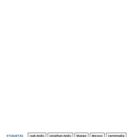
ETIQUETAS
Isak Andic
Jonathan Andic
Mango
Mossos
Servimedia