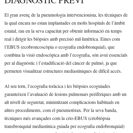
El gran avenç de la pneumologia intervencionista, les tècniques de
la qual encara no estan implantades en molts hospitals de l’àmbit
estatal, rau en la seva capacitat per obtenir informació en temps
real i dirigir les biòpsies amb precisió mil·limètrica. Eines com
l’EBUS (ecobroncoscòpia o ecografia endobronquial), que
combina la visió endoscòpica amb l’ecografia, són avui essencials
per al diagnòstic i l’estadificació del càncer de pulmó, ja que
permeten visualitzar estructures mediastíniques de difícil accés.
Al seu torn, l’ecografia toràcica i les biòpsies ecoguiades
garanteixen l’avaluació de lesions pulmonars perifèriques amb un
alt nivell de seguretat, minimitzant complicacions habituals en
altres procediments, com el pneumotòrax. Per la seva banda,
tècniques més avançades com la crio-EBUS (criobiòpsia
transbronquial mediastínica guiada per ecografia endobronquial)