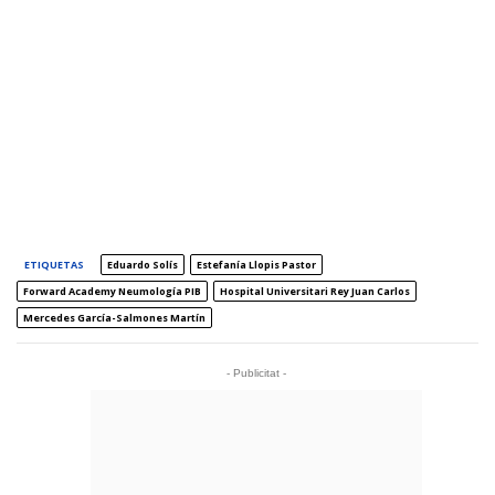
ETIQUETAS
Eduardo Solís
Estefanía Llopis Pastor
Forward Academy Neumología PIB
Hospital Universitari Rey Juan Carlos
Mercedes García-Salmones Martín
- Publicitat -