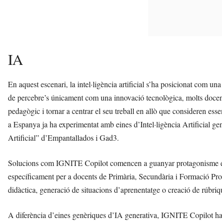
IA
En aquest escenari, la intel·ligència artificial s’ha posicionat com un
de percebre’s únicament com una innovació tecnològica, molts docent
pedagògic i tornar a centrar el seu treball en allò que consideren es
a Espanya ja ha experimentat amb eines d’Intel·ligència Artificial gen
Artificial” d’Empantallados i Gad3.
Solucions com IGNITE Copilot comencen a guanyar protagonisme en e
específicament per a docents de Primària, Secundària i Formació Prof
didàctica, generació de situacions d’aprenentatge o creació de rúbriq
A diferència d’eines genèriques d’IA generativa, IGNITE Copilot ha 