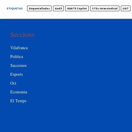
ETIQUETAS
Empantallados
Gad3
IGNITE Copilot
STEs-Intersindical
UGT
Seccions
Vilafranca
Política
Successos
Esports
Oci
Economia
El Temps