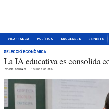
N
VILAFRANCA
POLÍTICA
SUCCESSOS
ESPORTS
o
t
í
SELECCIÓ ECONÒMICA
c
La IA educativa es consolida c
i
e
Por
Jordi González
-
14 de maig de 2026
s
d
e
V
i
l
a
f