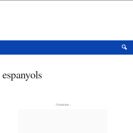
s espanyols
- Publicitat -