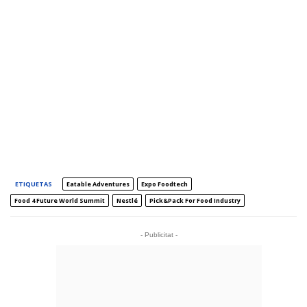
ETIQUETAS
Eatable Adventures
Expo Foodtech
Food 4 Future World Summit
Nestlé
Pick&Pack For Food Industry
- Publicitat -