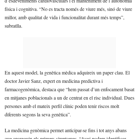
d’esdeveniments cardiovasculars i el manteniment de l’autonomia
física i cognitiva. “No es tracta només de viure més, sinó de viure
millor, amb qualitat de vida i funcionalitat durant més temps”,
subratlla.
En aquest model, la genètica mèdica adquireix un paper clau. El
doctor Javier Sanz, expert en medicina predictiva i
farmacogenòmica, destaca que “hem passat d’un enfocament basat
en mitjanes poblacionals a un de centrat en el risc individual. Dues
persones amb el mateix perfil clínic poden tenir riscos molt
diferents segons la seva genètica”.
La medicina genòmica permet anticipar-se fins i tot anys abans
que apareguin els primers símptomes. “Avui podem identificar