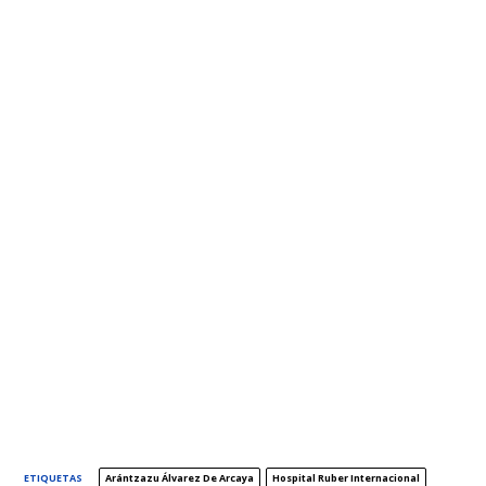
ETIQUETAS
Arántzazu Álvarez De Arcaya
Hospital Ruber Internacional