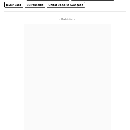
Javier Sanz
Quirónsalud
Unitat De Salut Avançada
- Publicitat -