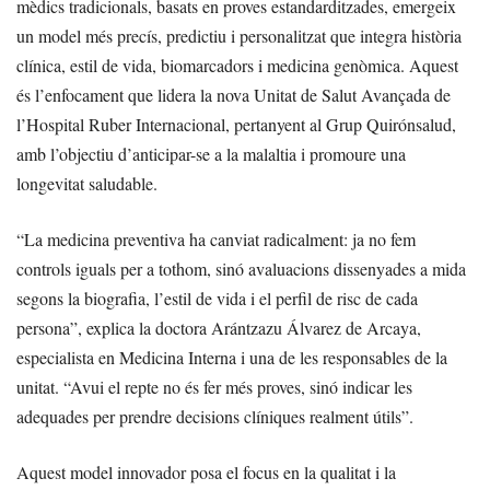
mèdics tradicionals, basats en proves estandarditzades, emergeix
un model més precís, predictiu i personalitzat que integra història
clínica, estil de vida, biomarcadors i medicina genòmica. Aquest
és l’enfocament que lidera la nova Unitat de Salut Avançada de
l’Hospital Ruber Internacional, pertanyent al Grup Quirónsalud,
amb l’objectiu d’anticipar-se a la malaltia i promoure una
longevitat saludable.
“La medicina preventiva ha canviat radicalment: ja no fem
controls iguals per a tothom, sinó avaluacions dissenyades a mida
segons la biografia, l’estil de vida i el perfil de risc de cada
persona”, explica la doctora Arántzazu Álvarez de Arcaya,
especialista en Medicina Interna i una de les responsables de la
unitat. “Avui el repte no és fer més proves, sinó indicar les
adequades per prendre decisions clíniques realment útils”.
Aquest model innovador posa el focus en la qualitat i la