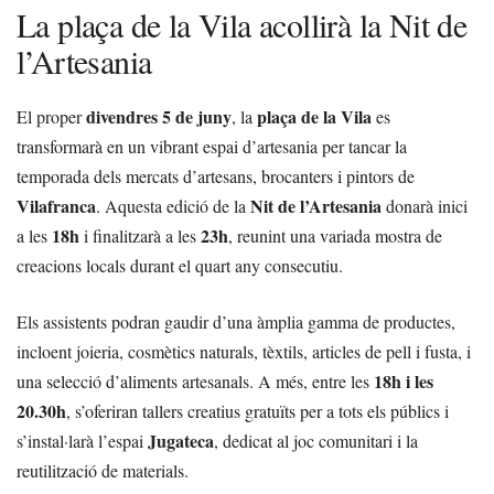
La plaça de la Vila acollirà la Nit de
l’Artesania
divendres 5 de juny
plaça de la Vila
El proper
, la
es
transformarà en un vibrant espai d’artesania per tancar la
temporada dels mercats d’artesans, brocanters i pintors de
Vilafranca
Nit de l’Artesania
. Aquesta edició de la
donarà inici
18h
23h
a les
i finalitzarà a les
, reunint una variada mostra de
creacions locals durant el quart any consecutiu.
Els assistents podran gaudir d’una àmplia gamma de productes,
incloent joieria, cosmètics naturals, tèxtils, articles de pell i fusta, i
18h i les
una selecció d’aliments artesanals. A més, entre les
20.30h
, s’oferiran tallers creatius gratuïts per a tots els públics i
Jugateca
s’instal·larà l’espai
, dedicat al joc comunitari i la
reutilització de materials.