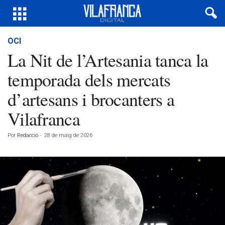
OCI
La Nit de l’Artesania tanca la
temporada dels mercats
d’artesans i brocanters a
Vilafranca
Por
Redacció
-
28 de maig de 2026