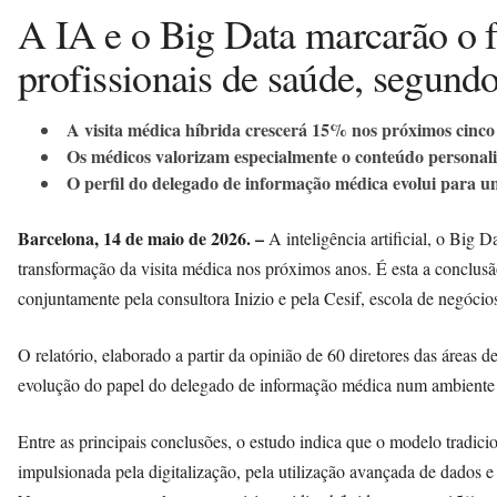
A IA e o Big Data marcarão o f
profissionais de saúde, segund
A visita médica híbrida crescerá 15% nos próximos cinco
Os médicos valorizam especialmente o conteúdo personali
O perfil do delegado de informação médica evolui para um 
Barcelona, 14 de maio de 2026. –
A inteligência artificial, o Big D
transformação da visita médica nos próximos anos. É esta a conclus
conjuntamente pela consultora Inizio e pela Cesif, escola de negócios 
O relatório, elaborado a partir da opinião de 60 diretores das áreas
evolução do papel do delegado de informação médica num ambiente c
Entre as principais conclusões, o estudo indica que o modelo tradicio
impulsionada pela digitalização, pela utilização avançada de dados 