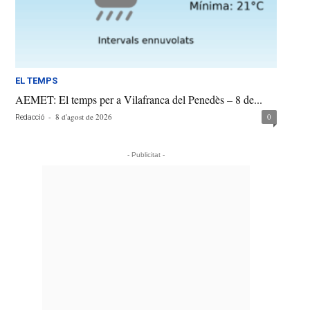
EL TEMPS
AEMET: El temps per a Vilafranca del Penedès – 8 de...
-
8 d'agost de 2026
0
Redacció
- Publicitat -