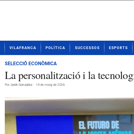
N
VILAFRANCA
POLÍTICA
SUCCESSOS
ESPORTS
o
t
í
SELECCIÓ ECONÒMICA
c
La personalització i la tecnolog
i
e
Por
Jordi González
-
14 de maig de 2026
s
d
e
V
i
l
a
f