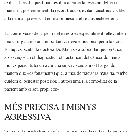
axil·lar. Des d’aquest punt es duu a terme la resecció del teixit
mamari i, posteriorment, la reconstrucció, evitant cicatrius visibles
a la mama i preservant en major mesura el seu aspecte extern.
La conservació de la pell i del mugró és especialment rellevant en
una cirurgia amb una important càrrega emocional per a la dona.
En aquest sentit, la doctora De Matías va subratllar que, gràcies
als avenços en el diagnòstic i el tractament del càncer de mama,
moltes pacients tenen avui una supervivència molt llarga, de
manera que «és fonamental que, a més de tractar la malaltia, també
cuidem el benestar posterior, l’autoestima i la comoditat de la
pacient amb el seu propi cos».
MÉS PRECISA I MENYS
AGRESSIVA
Tot i que la mastectomia amb conservació de la pell i del mugró es