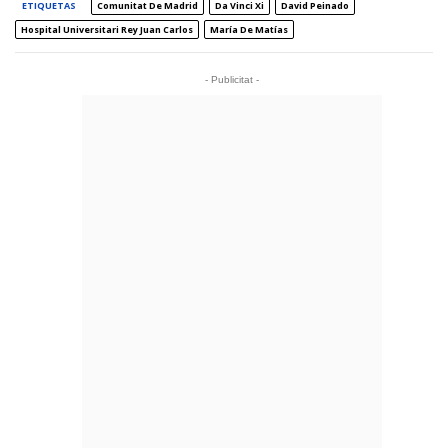
ETIQUETAS
Comunitat De Madrid
Da Vinci Xi
David Peinado
Hospital Universitari Rey Juan Carlos
María De Matías
- Publicitat -