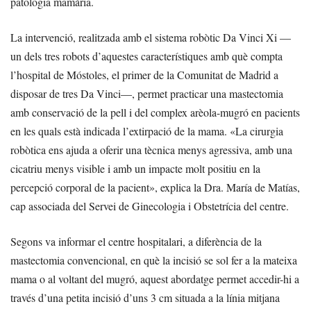
patologia mamària.
La intervenció, realitzada amb el sistema robòtic Da Vinci Xi —
un dels tres robots d’aquestes característiques amb què compta
l’hospital de Móstoles, el primer de la Comunitat de Madrid a
disposar de tres Da Vinci—, permet practicar una mastectomia
amb conservació de la pell i del complex arèola-mugró en pacients
en les quals està indicada l’extirpació de la mama. «La cirurgia
robòtica ens ajuda a oferir una tècnica menys agressiva, amb una
cicatriu menys visible i amb un impacte molt positiu en la
percepció corporal de la pacient», explica la Dra. María de Matías,
cap associada del Servei de Ginecologia i Obstetrícia del centre.
Segons va informar el centre hospitalari, a diferència de la
mastectomia convencional, en què la incisió se sol fer a la mateixa
mama o al voltant del mugró, aquest abordatge permet accedir-hi a
través d’una petita incisió d’uns 3 cm situada a la línia mitjana