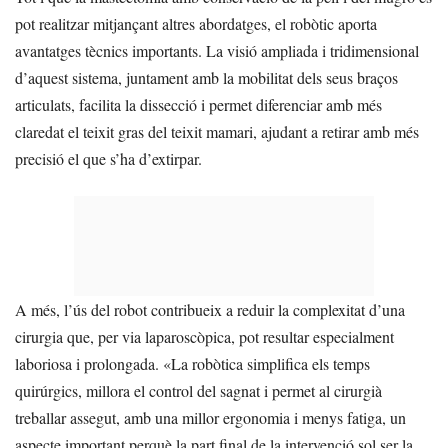
pot realitzar mitjançant altres abordatges, el robòtic aporta
avantatges tècnics importants. La visió ampliada i tridimensional
d’aquest sistema, juntament amb la mobilitat dels seus braços
articulats, facilita la dissecció i permet diferenciar amb més
claredat el teixit gras del teixit mamari, ajudant a retirar amb més
precisió el que s’ha d’extirpar.
A més, l’ús del robot contribueix a reduir la complexitat d’una
cirurgia que, per via laparoscòpica, pot resultar especialment
laboriosa i prolongada. «La robòtica simplifica els temps
quirúrgics, millora el control del sagnat i permet al cirurgià
treballar assegut, amb una millor ergonomia i menys fatiga, un
aspecte important perquè la part final de la intervenció sol ser la