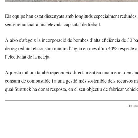
Els equips han estat dissenyats amb longituds especialment reduïdes, f
sense renunciar a una elevada capacitat de treball.
A això s’afegeix la incorporació de bombes d’alta eficiència de 30 bar
de reg reduint el consum mínim d’aigua en més d’un 40% respecte als 
l’efectivitat de la neteja.
Aquesta millora també repercuteix directament en una menor demanda 
consum de combustible i a una gestió més sostenible dels recursos mu
qual Surtruck ha donat resposta, en el seu objectiu de fabricar vehic
- Et Re