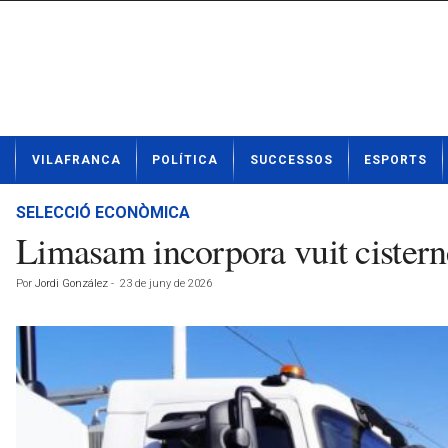
N
VILAFRANCA
POLÍTICA
SUCCESSOS
ESPORTS
o
t
í
SELECCIÓ ECONÒMICA
c
Limasam incorpora vuit cisterne
i
e
Por
Jordi González
-
23 de juny de 2026
s
d
e
V
i
l
a
f