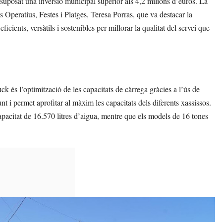
suposat una inversió municipal superior als 4,2 milions d’euros. La
 Operatius, Festes i Platges, Teresa Porras, que va destacar la
ents, versàtils i sostenibles per millorar la qualitat del servei que
ck és l’optimització de les capacitats de càrrega gràcies a l’ús de
nt i permet aprofitar al màxim les capacitats dels diferents xassissos.
apacitat de 16.570 litres d’aigua, mentre que els models de 16 tones