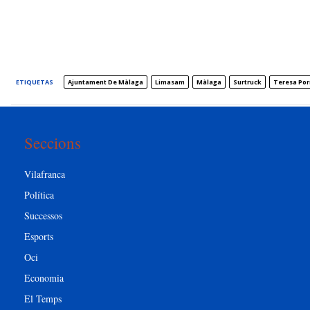
ETIQUETAS
Ajuntament De Màlaga
Limasam
Màlaga
Surtruck
Teresa Por
Seccions
Vilafranca
Política
Successos
Esports
Oci
Economia
El Temps