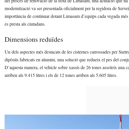
del procés de renovació de la flota de Limasam, una actuació que ha 
modernització va ser presentada oficialment per la regidora de Serveis
importància de continuar dotant Limasam d’equips cada vegada més efici
es presta als ciutadans.
Dimensions reduïdes
Un dels aspectes més destacats de les cisternes carrossades per Surtru
dipòsits fabricats en alumini, una solució que redueix el pes del conju
D’aquesta manera, el vehicle sobre xassís de 26 tones assoleix una c
arriben als 9.415 litres i els de 12 tones arriben als 5.605 litres.