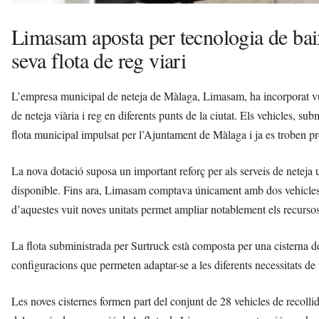
Limasam aposta per tecnologia de bai
seva flota de reg viari
L’empresa municipal de neteja de Màlaga, Limasam, ha incorporat vuit
de neteja viària i reg en diferents punts de la ciutat. Els vehicles, s
flota municipal impulsat per l’Ajuntament de Màlaga i ja es troben pr
La nova dotació suposa un important reforç per als serveis de neteja 
disponible. Fins ara, Limasam comptava únicament amb dos vehicles 
d’aquestes vuit noves unitats permet ampliar notablement els recursos
La flota subministrada per Surtruck està composta per una cisterna de
configuracions que permeten adaptar-se a les diferents necessitats de
Les noves cisternes formen part del conjunt de 28 vehicles de recolli