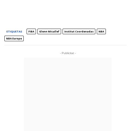
ETIQUETAS
FIBA
Glenn Micallef
Institut Coordenadas
NBA
NBA Europe
- Publicitat -