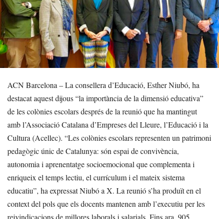
ACN Barcelona – La consellera d’Educació, Esther Niubó, ha
destacat aquest dijous “la importància de la dimensió educativa”
de les colònies escolars després de la reunió que ha mantingut
amb l’Associació Catalana d’Empreses del Lleure, l’Educació i la
Cultura (Acellec). “Les colònies escolars representen un patrimoni
pedagògic únic de Catalunya: són espai de convivència,
autonomia i aprenentatge socioemocional que complementa i
enriqueix el temps lectiu, el currículum i el mateix sistema
educatiu”, ha expressat Niubó a X. La reunió s’ha produït en el
context del pols que els docents mantenen amb l’executiu per les
reivindicacions de millores laborals i salarials. Fins ara, 905