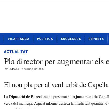
N
VILAFRANCA
POLÍTICA
SUCCESSOS
ESPORTS
o
t
í
ACTUALITAT
c
Pla director per augmentar els 
i
e
Por
Redacció
-
6 de maig de 2026
s
d
e
El nou pla per al verd urbà de Capell
V
i
Diputació de Barcelona
Ajuntament de Capel
La
ha presentat a l’
l
a
verda del municipi. Aquest informe destaca la insuficient quantitat d’e
f