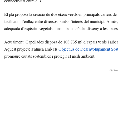
connectivitat entre ells.
r
a
dos eixos verds
El pla proposa la creació de
en principals carrers de 
n
c
facilitaran l’enllaç entre diversos punts d’interès del municipi. A mé
a
adequada d’espècies vegetals i una adequació del disseny a les necess
d
e
Actualment, Capellades disposa de 103.735 m² d’espais verds i alberga
l
P
Aquest projecte s’alinea amb els
Objectius de Desenvolupament Sos
e
promoure ciutats sostenibles i protegir el medi ambient.
n
e
d
- Et Re
è
s
a
v
u
i