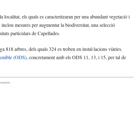
la localitat, els quals es caracteritzaran per una abundant vegetació i
s, inclou mesures per augmentar la biodiversitat, una selecció
itats particulars de Capellades.
 818 arbres, dels quals 324 es troben en instal·lacions viàries.
tenible (ODS)
, concretament amb els ODS 11, 13, i 15, per tal de
comanem -