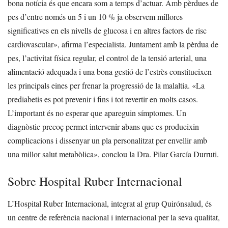
bona notícia és que encara som a temps d’actuar. Amb pèrdues de
pes d’entre només un 5 i un 10 % ja observem millores
significatives en els nivells de glucosa i en altres factors de risc
cardiovascular», afirma l’especialista.
Juntament amb la pèrdua de
pes, l’activitat física regular, el control de la tensió arterial, una
alimentació adequada i una bona gestió de l’estrès constitueixen
les principals eines per frenar la progressió de la malaltia.
«La
prediabetis es pot prevenir i fins i tot revertir en molts casos.
L’important és no esperar que apareguin símptomes. Un
diagnòstic precoç permet intervenir abans que es produeixin
complicacions i dissenyar un pla personalitzat per envellir amb
una millor salut metabòlica», conclou la Dra. Pilar García Durruti.
Sobre Hospital Ruber Internacional
L’Hospital Ruber Internacional, integrat al grup Quirónsalud, és
un centre de referència nacional i internacional per la seva qualitat,