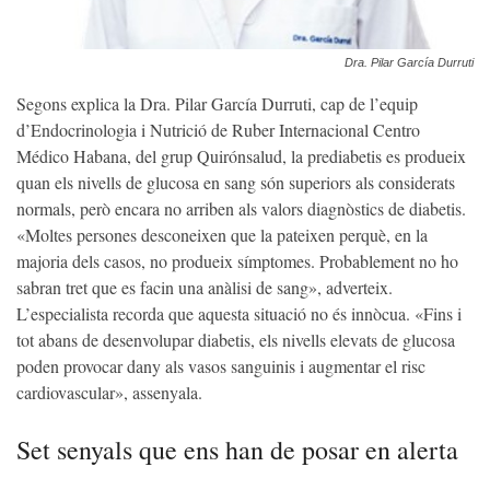
Dra. Pilar García Durruti
Segons explica la Dra. Pilar García Durruti, cap de l’equip
d’Endocrinologia i Nutrició de Ruber Internacional Centro
Médico Habana, del grup Quirónsalud, la prediabetis es produeix
quan els nivells de glucosa en sang són superiors als considerats
normals, però encara no arriben als valors diagnòstics de diabetis.
«Moltes persones desconeixen que la pateixen perquè, en la
majoria dels casos, no produeix símptomes. Probablement no ho
sabran tret que es facin una anàlisi de sang», adverteix.
L’especialista recorda que aquesta situació no és innòcua. «Fins i
tot abans de desenvolupar diabetis, els nivells elevats de glucosa
poden provocar dany als vasos sanguinis i augmentar el risc
cardiovascular», assenyala.
Set senyals que ens han de posar en alerta