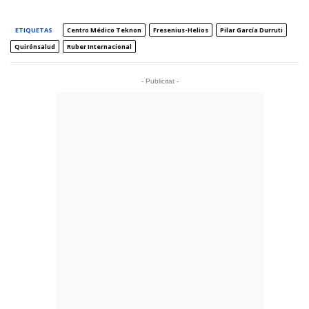
ETIQUETAS
Centro Médico Teknon
Fresenius-Helios
Pilar García Durruti
Quirónsalud
Ruber Internacional
- Publicitat -