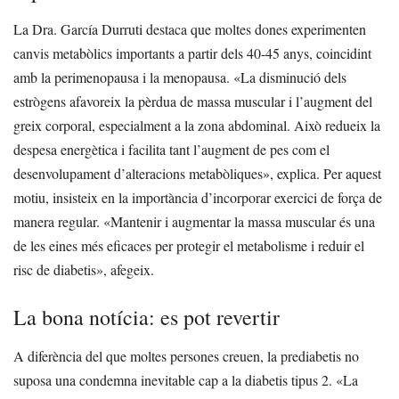
La Dra. García Durruti destaca que moltes dones experimenten
canvis metabòlics importants a partir dels 40-45 anys, coincidint
amb la perimenopausa i la menopausa.
«La disminució dels
estrògens afavoreix la pèrdua de massa muscular i l’augment del
greix corporal, especialment a la zona abdominal. Això redueix la
despesa energètica i facilita tant l’augment de pes com el
desenvolupament d’alteracions metabòliques», explica.
Per aquest
motiu, insisteix en la importància d’incorporar exercici de força de
manera regular. «Mantenir i augmentar la massa muscular és una
de les eines més eficaces per protegir el metabolisme i reduir el
risc de diabetis», afegeix.
La bona notícia: es pot revertir
A diferència del que moltes persones creuen, la prediabetis no
suposa una condemna inevitable cap a la diabetis tipus 2.
«La