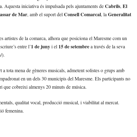
Cabrils
El
ca. Aquesta iniciativa és impulsada pels ajuntaments de
,
lassar de Mar
Consell Comarcal
Generalitat
, amb el suport del
, la
joves artistes de la comarca, alhora que posiciona el Maresme com un
1 de juny
15 de setembre
scriure’s entre l’
i el
a través de la seva
/).
ert a tota mena de gèneres musicals, admetent solistes o grups amb
empadronat en un dels 30 municipis del Maresme. Els participants no
tori que cobreixi almenys 20 minuts de música.
umentals, qualitat vocal, producció musical, i viabilitat al mercat.
ció femenina.
.