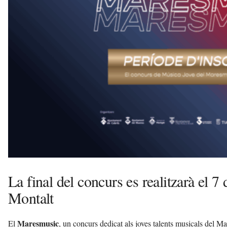
r
a
n
c
a
d
e
l
P
e
n
e
d
è
s
a
La final del concurs es realitzarà el 
v
u
Montalt
i
Maresmusic
El
, un concurs dedicat als joves talents musicals del 