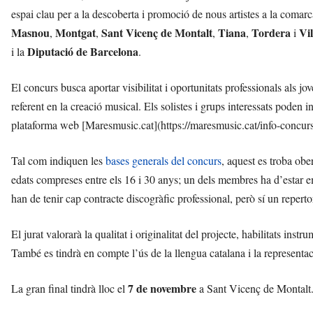
espai clau per a la descoberta i promoció de nous artistes a la comar
Masnou
Montgat
Sant Vicenç de Montalt
Tiana
Tordera
Vi
,
,
,
,
i
Diputació de Barcelona
i la
.
El concurs busca aportar visibilitat i oportunitats professionals als 
referent en la creació musical. Els solistes i grups interessats poden in
plataforma web [Maresmusic.cat](https://maresmusic.cat/info-concurs
Tal com indiquen les
bases generals del concurs
, aquest es troba ob
edats compreses entre els 16 i 30 anys; un dels membres ha d’estar 
han de tenir cap contracte discogràfic professional, però sí un reper
El jurat valorarà la qualitat i originalitat del projecte, habilitats instr
També es tindrà en compte l’ús de la llengua catalana i la representa
7 de novembre
La gran final tindrà lloc el
a Sant Vicenç de Montalt