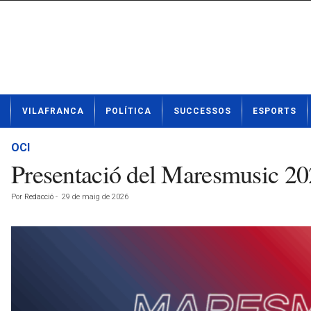
N
VILAFRANCA
POLÍTICA
SUCCESSOS
ESPORTS
o
t
í
OCI
c
Presentació del Maresmusic 20
i
e
Por
Redacció
-
29 de maig de 2026
s
d
e
V
i
l
a
f