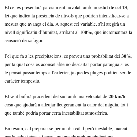
estat de cel 13
El cel es presentarà parcialment nuvolat, amb un
,
fet que indica la presència de núvols que podrien intensificar-se a
mesura que avança el dia. A aquest cel variable, s’hi afegirà un
100%
nivell significatiu d’humitat, arribant al
, que incrementarà la
sensació de xafogor.
30%
Pel que fa a les precipitacions, es preveu una probabilitat del
,
per la qual cosa és aconsellable no descartar portar paraigua si es
té pensat passar temps a l’exterior, ja que les pluges podrien ser de
caràcter tempestiu.
20 km/h
El vent bufarà procedent del sud amb una velocitat de
,
cosa que ajudarà a alleujar lleugerament la calor del migdia, tot i
que també podria portar certa inestabilitat atmosfèrica.
En resum, cal preparar-se per un dia càlid però inestable, marcat
per la calor intensa i nusos potencials amb precipitacions.