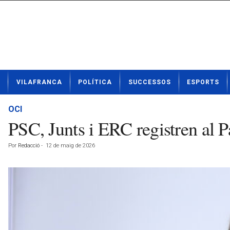
N
VILAFRANCA
POLÍTICA
SUCCESSOS
ESPORTS
o
t
í
OCI
c
PSC, Junts i ERC registren al P
i
e
Por
Redacció
-
12 de maig de 2026
s
d
e
V
i
l
a
f