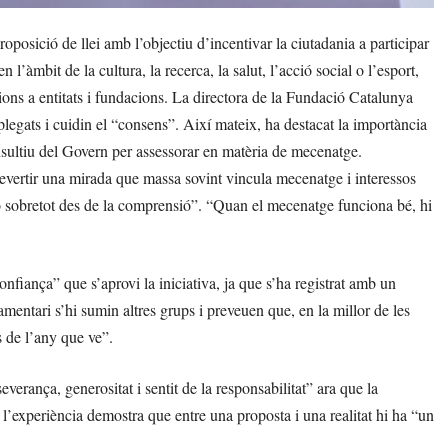
osició de llei amb l’objectiu d’incentivar la ciutadania a participar
l’àmbit de la cultura, la recerca, la salut, l’acció social o l’esport,
cions a entitats i fundacions. La directora de la Fundació Catalunya
plegats i cuidin el “consens”. Així mateix, ha destacat la importància
nsultiu del Govern per assessorar en matèria de mecenatge.
evertir una mirada que massa sovint vincula mecenatge i interessos
rò sobretot des de la comprensió”. “Quan el mecenatge funciona bé, hi
onfiança” que s’aprovi la iniciativa, ja que s’ha registrat amb un
amentari s’hi sumin altres grups i preveuen que, en la millor de les
s de l’any que ve”.
everança, generositat i sentit de la responsabilitat” ara que la
 l’experiència demostra que entre una proposta i una realitat hi ha “un