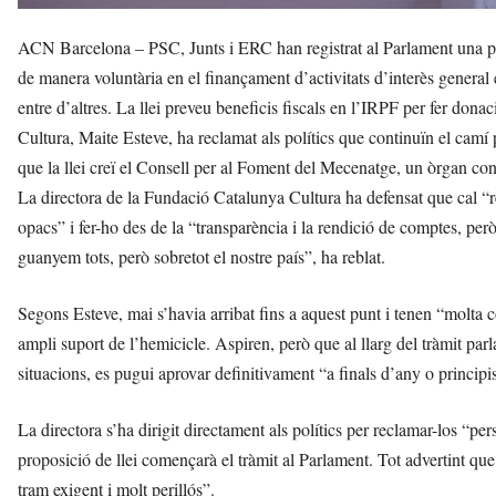
ACN Barcelona – PSC, Junts i ERC han registrat al Parlament una prop
de manera voluntària en el finançament d’activitats d’interès general en 
entre d’altres. La llei preveu beneficis fiscals en l’IRPF per fer dona
Cultura, Maite Esteve, ha reclamat als polítics que continuïn el camí 
que la llei creï el Consell per al Foment del Mecenatge, un òrgan co
La directora de la Fundació Catalunya Cultura ha defensat que cal “r
opacs” i fer-ho des de la “transparència i la rendició de comptes, pe
guanyem tots, però sobretot el nostre país”, ha reblat.
Segons Esteve, mai s’havia arribat fins a aquest punt i tenen “molta c
ampli suport de l’hemicicle. Aspiren, però que al llarg del tràmit parl
situacions, es pugui aprovar definitivament “a finals d’any o principi
La directora s’ha dirigit directament als polítics per reclamar-los “pers
proposició de llei començarà el tràmit al Parlament. Tot advertint que
tram exigent i molt perillós”.