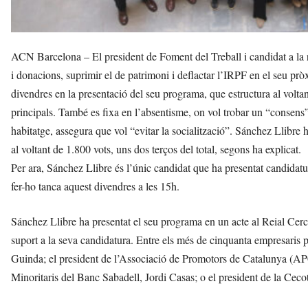
ACN Barcelona – El president de Foment del Treball i candidat a la r
i donacions, suprimir el de patrimoni i deflactar l’IRPF en el seu pr
divendres en la presentació del seu programa, que estructura al voltan
principals. També es fixa en l’absentisme, on vol trobar un “consens” i
habitatge, assegura que vol “evitar la socialització”. Sánchez Llibre 
al voltant de 1.800 vots, uns dos terços del total, segons ha explicat.
Per ara, Sánchez Llibre és l’únic candidat que ha presentat candidatu
fer-ho tanca aquest divendres a les 15h.
Sánchez Llibre ha presentat el seu programa en un acte al Reial Ce
suport a la seva candidatura. Entre els més de cinquanta empresaris pr
Guinda; el president de l’Associació de Promotors de Catalunya (APC
Minoritaris del Banc Sabadell, Jordi Casas; o el president de la Cecot