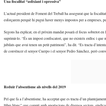
Una fiscalitat “asfixiant i opressiva”
L’actual president de Foment del Treball ha assegurat que la fiscalita
esforçarem perquè hi pugui haver menys impostos per a empreses, per
Segons ha explicat, en el pròxim mandat posarà el focus sobretot en 
suprimir-lo. “És un impost confiscatori, que no existeix enlloc i que 
jubilats que avui tenen un petit patrimoni”, ha dit. “Es tracta d’inten
de convèncer el senyor Cuerpo i el senyor Pedro Sánchez, però convè
Reduir l’absentisme als nivells del 2019
Pel que fa a l’absentisme, ha acceptat que es tracta d’un plantejamen
llibre blanc” que compti amb aportacions de diversos sectors, sindicat