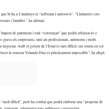
t que hi ha a Catalunya és “asfixiant i opressiva”. “Lluitarem i ens
sones i famílies”, ha afirmat.
l’impost de patrimoni i està “convençut” que podrà rebaixar-lo o
no grava els empresaris, sinó als professionals, autònoms i molts
tar negociar. Amb el govern de l’Estat és més difícil, em veuria en cor
ncer la senyora Yolanda Díaz és pràcticament impossible”, ha afegit.
t “molt difícil”, però ha confiat que podrà elaborar una “proposta de
s, patronals, administracions públiques i universitats.