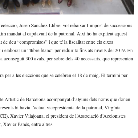
eelecció, Josep Sánchez Llibre, vol rebaixar l’impost de successions
òxim mandat al capdavant de la patronal. Així ho ha explicat aquest
t de deu “compromisos” i que té la fiscalitat entre els eixos
 elaborar un “llibre blanc” per reduir-lo fins als nivells del 2019. En
ha aconseguit 300 avals, per sobre dels 40 necessaris, que representen
ra per a les eleccions que se celebren el 18 de maig. El termini per
rcle Artístic de Barcelona acompanyat d’alguns dels noms que donen
esents hi havia l’actual vicepresidenta de la patronal, Virgínia
E), Xavier Vilajoana; el president de l’Associació d’Accionistes
, Xavier Panés, entre altres.