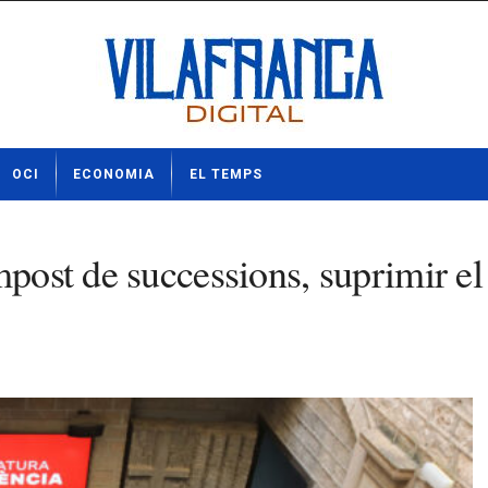
OCI
ECONOMIA
EL TEMPS
mpost de successions, suprimir el