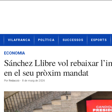
N
VILAFRANCA
POLÍTICA
SUCCESSOS
ESPORTS
o
t
í
ECONOMIA
c
Sánchez Llibre vol rebaixar l’i
i
e
en el seu pròxim mandat
s
d
Por
Redacció
-
8 de maig de 2026
e
V
i
l
a
f