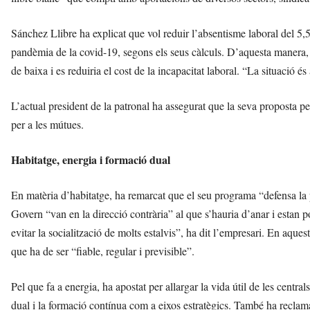
Sánchez Llibre ha explicat que vol reduir l’absentisme laboral del 5,5
pandèmia de la covid-19, segons els seus càlculs. D’aquesta manera, 
de baixa i es reduiria el cost de la incapacitat laboral. “La situació és
L’actual president de la patronal ha assegurat que la seva proposta pe
per a les mútues.
Habitatge, energia i formació dual
En matèria d’habitatge, ha remarcat que el seu programa “defensa la p
Govern “van en la direcció contrària” al que s’hauria d’anar i estan p
evitar la socialització de molts estalvis”, ha dit l’empresari. En aques
que ha de ser “fiable, regular i previsible”.
Pel que fa a energia, ha apostat per allargar la vida útil de les centr
dual i la formació contínua com a eixos estratègics. També ha reclamat