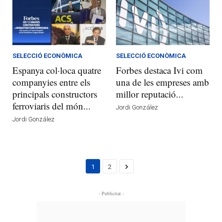
SELECCIÓ ECONÒMICA
SELECCIÓ ECONÒMICA
Espanya col·loca quatre
Forbes destaca Ivi com
companyies entre els
una de les empreses amb
principals constructors
millor reputació...
ferroviaris del món...
Jordi González
Jordi González
1
2
- Publicitat -