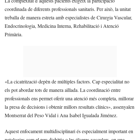
La complexitat d’aquests pacients exigeix la participació
coordinada de diferents professionals sanitaris. Per això, la unitat
treballa de manera estreta amb especialistes de Cirurgia Vascular,
Endocrinologia, Medicina Interna, Rehabilitació i Atenció
Primària.
«La cicatrització depèn de múltiples factors. Cap especialitat no
els pot abordar tots de manera aïllada. La coordinació entre
professionals ens permet oferir una atenció més completa, millorar
la presa de decisions i obtenir millors resultats clínics», assenyalen
Montserrat del Peso Vidal i Ana Isabel Igualada Jiménez.
Aquest enfocament multidisciplinari és especialment important en
patologies com el peu diabètic o les úlceres vasculars, on una