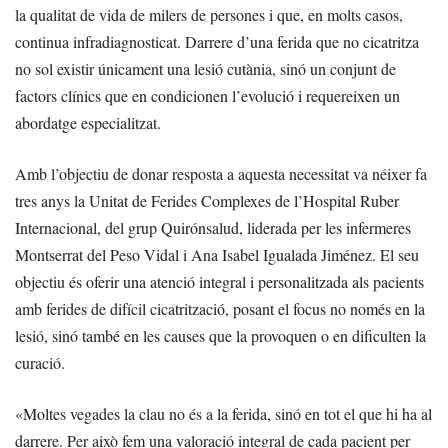
la qualitat de vida de milers de persones i que, en molts casos,
continua infradiagnosticat. Darrere d’una ferida que no cicatritza
no sol existir únicament una lesió cutània, sinó un conjunt de
factors clínics que en condicionen l’evolució i requereixen un
abordatge especialitzat.
Amb l’objectiu de donar resposta a aquesta necessitat va néixer fa
tres anys la Unitat de Ferides Complexes de l’Hospital Ruber
Internacional, del grup Quirónsalud, liderada per les infermeres
Montserrat del Peso Vidal i Ana Isabel Igualada Jiménez. El seu
objectiu és oferir una atenció integral i personalitzada als pacients
amb ferides de difícil cicatrització, posant el focus no només en la
lesió, sinó també en les causes que la provoquen o en dificulten la
curació.
«Moltes vegades la clau no és a la ferida, sinó en tot el que hi ha al
darrere. Per això fem una valoració integral de cada pacient per