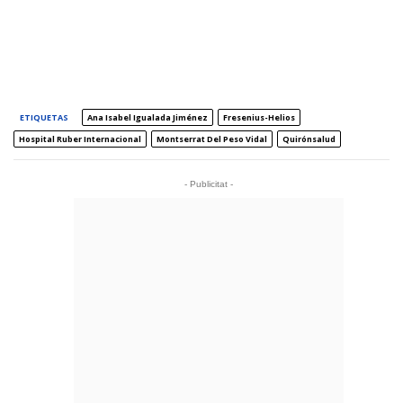
ETIQUETAS
Ana Isabel Igualada Jiménez
Fresenius-Helios
Hospital Ruber Internacional
Montserrat Del Peso Vidal
Quirónsalud
- Publicitat -