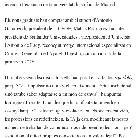
recerca i l’expansió de la universitat dins i fora de Madrid.
Els nous graduats han comptat amb el suport d’Antonio
Garamendi, president de la CEOE, Matías Rodríguez Inciarte,
president de Santander Universidades i vicepresident d’Universia,
i Antonio de Lacy, reconegut metge internacional especialitzat en
Cirurgia General i de l’Aparell Digestiu, com a padrins de la
promoció 2026.
Durant els seus discursos, tots ells han posat en valor les
soft skills
,
perquè “cal impulsar no només el coneixement teòric i tradicional,
sinó també saber adaptar-se a un món de canvis”, ha apuntat
Rodríguez Inciarte. Una idea que ha ratificat Garamendi en
assenyalar que “les tecnologies evolucionen, els sectors canvien,
les professions es redefineixen, la IA ja està modificant la nostra
manera de treballar, de comunicar-nos i de prendre decisions, però
és aquí on el criteri propi es converteix en un valor afegit”. Per la