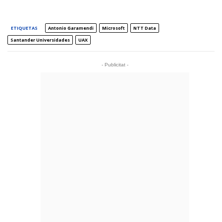
ETIQUETAS
Antonio Garamendi
Microsoft
NTT Data
Santander Universidades
UAX
- Publicitat -