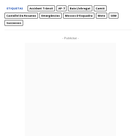
ETIQUETAS
Accident Trànsit
AP-7
Baix Llobregat
Camió
Castellví De Rosanes
Emergències
Mossos D'Esquadra
Moto
SEM
Successos
- Publicitat -