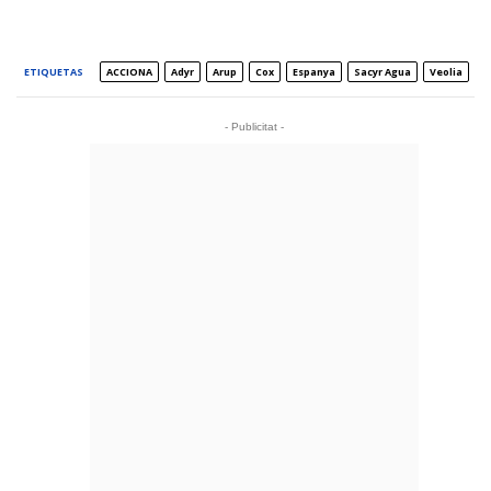
ETIQUETAS
ACCIONA
Adyr
Arup
Cox
Espanya
Sacyr Agua
Veolia
- Publicitat -