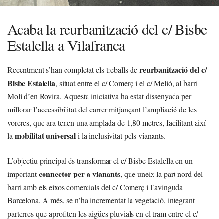
Acaba la reurbanització del c/ Bisbe
Estalella a Vilafranca
reurbanització del c/
Recentment s’han completat els treballs de
Bisbe Estalella
, situat entre el c/ Comerç i el c/ Melió, al barri
Molí d’en Rovira. Aquesta iniciativa ha estat dissenyada per
millorar l’accessibilitat del carrer mitjançant l’ampliació de les
voreres, que ara tenen una amplada de 1,80 metres, facilitant així
mobilitat universal
la
i la inclusivitat pels vianants.
L’objectiu principal és transformar el c/ Bisbe Estalella en un
connector per a vianants
important
, que uneix la part nord del
barri amb els eixos comercials del c/ Comerç i l’avinguda
Barcelona. A més, se n’ha incrementat la vegetació, integrant
parterres que aprofiten les aigües pluvials en el tram entre el c/