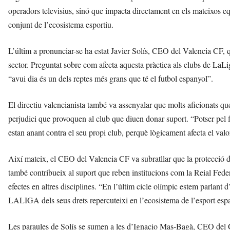
operadors televisius, sinó que impacta directament en els mateixos equ
conjunt de l’ecosistema esportiu.
L’últim a pronunciar-se ha estat Javier Solís, CEO del Valencia CF, qu
sector. Preguntat sobre com afecta aquesta pràctica als clubs de LaLi
“avui dia és un dels reptes més grans que té el futbol espanyol”.
El directiu valencianista també va assenyalar que molts aficionats q
perjudici que provoquen al club que diuen donar suport. “Potser pel fe
estan anant contra el seu propi club, perquè lògicament afecta el valor
Així mateix, el CEO del Valencia CF va subratllar que la protecció d
també contribueix al suport que reben institucions com la Reial Fed
efectes en altres disciplines. “En l’últim cicle olímpic estem parlant 
LALIGA dels seus drets repercuteixi en l’ecosistema de l’esport espa
Les paraules de Solís se sumen a les d’Ignacio Mas-Bagà, CEO del 