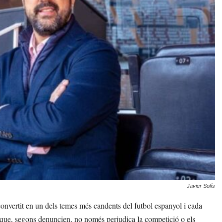
Javier Solís
 convertit en un dels temes més candents del futbol espanyol i cada
a que, segons denuncien, no només perjudica la competició o els