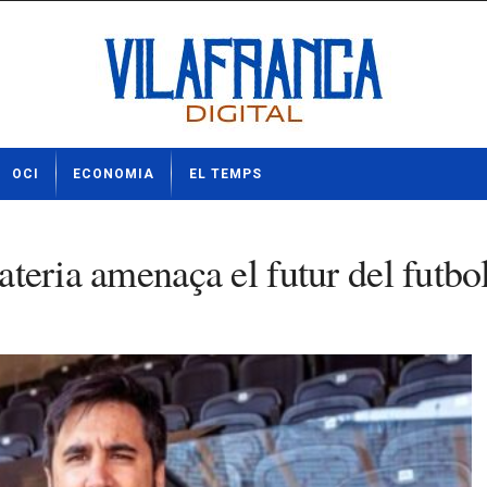
OCI
ECONOMIA
EL TEMPS
rateria amenaça el futur del futbo