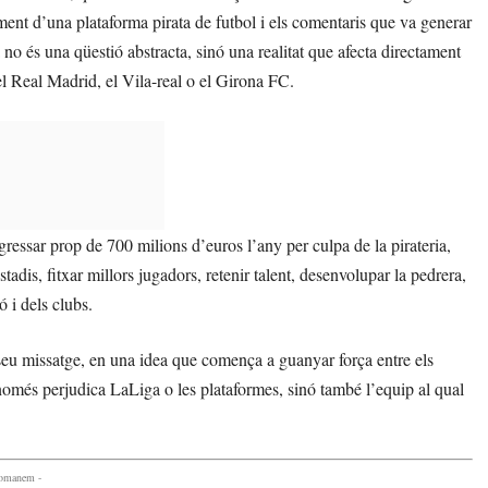
ment d’una plataforma pirata de futbol i els comentaris que va generar
a no és una qüestió abstracta, sinó una realitat que afecta directament
 el Real Madrid, el Vila-real o el Girona FC.
essar prop de 700 milions d’euros l’any per culpa de la pirateria,
stadis, fitxar millors jugadors, retenir talent, desenvolupar la pedrera,
 i dels clubs.
seu missatge, en una idea que comença a guanyar força entre els
només perjudica LaLiga o les plataformes, sinó també l’equip al qual
comanem -