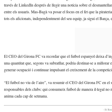
través de LinkedIn després de llegir una notícia sobre el desmantella
entre els usuaris. Mas-Bagà va posar el focus en el fet que la pirateri
tots els aficionats, independentment del seu equip, ja sigui el Barça,
El CEO del Girona FC va recordar que el futbol espanyol deixa d’ingr
una quantitat que, segons va subratllar, podria destinar-se a millorar e
generar ocupació i continuar impulsant el creixement de la competició
“El futbol no viu de l’aire”, va resumir el CEO del Girona FC en el 
responsables dels clubs: qui consumeix futbol de manera il·legal no 
anima cada cap de setmana.
- Et Re