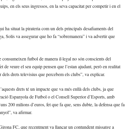
ips, en els seus ingressos, en la seva capacitat per competir i en el
i ha situat la pirateria com un dels principals desafiaments del
ga, Solís va assegurar que ho fa “sobremanera” i va advertir que
ue consumeixen futbol de manera il·legal no són conscients del
t de veure el seu equip pensen que l’estan ajudant, però en realitat
 dels drets televisius que percebem els clubs”, va explicar.
’aquests drets té un impacte que va més enllà dels clubs, ja que
eració Espanyola de Futbol o el Consell Superior d’Esports, amb
d’uns 200 milions d’euros, fet que fa que, sens dubte, la defensa que fa
nyol”, va afirmar.
Girona FC, que recentment va llançar un contundent missatge a