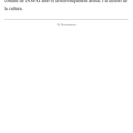
continu de INSPAI amb el desenvolupament artístic i la difusió de
la cultura.
- Et Recomanem -