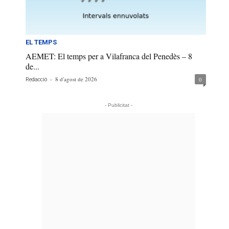
EL TEMPS
AEMET: El temps per a Vilafranca del Penedès – 8
de...
-
8 d'agost de 2026
0
Redacció
- Publicitat -