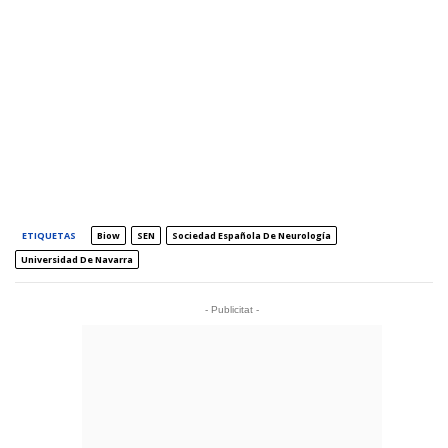
ETIQUETAS
Biow
SEN
Sociedad Española De Neurología
Universidad De Navarra
- Publicitat -