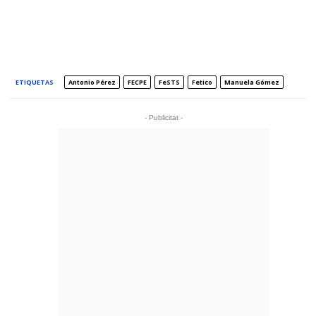
ETIQUETAS
Antonio Pérez
FECPE
FeSTS
Fetico
Manuela Gómez
- Publicitat -