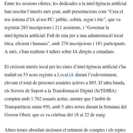
Entre les sessions ofertes, les dedicades a la intel·ligència artificial
han suscitat l’interès més gran, amb presentacions com “Crea el
teu sistema d’IA al teu PC: públic, sobirà, segur i ètic”, que va
registrar 283 inscripcions i 211 assistents, i “Governar la
intel·ligència artificial: Full de ruta per a una administració local
ètica, eficient i humana”, amb 276 inscripcions i 181 participants.
A més, s’han realitzat 4 tallers sobre IA dirigits a ciutadans.
El creixent interès local per les eines d’intel·ligència artificial s’ha
traduït en 53 nous registre a
Local.iA
durant l’esdeveniment,
elevant el total de persones usuàries actives a 885. D’altra banda,
els Serveis de Suport a la Transformació Digital (SeTDIBA)
compten amb 1.702 usuaris actius, mentre que l’àmbit de
Transparència suma 950, amb 5 altes noves durant la Setmana del
Govern Obert, que es va celebrar del 18 al 22 de maig.
Altres temes abordats inclouen el retiment de comptes i els reptes