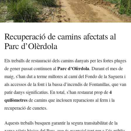
Recuperació de camins afectats al
Parc d’Olèrdola
Els treballs de restauració dels camins danyats per les fortes pluges
Parc d’Olèrdola
de gener passat continuen al
. Durant el mes de
maig, s’han dut a terme millores al camí del Fondo de la Saguera i
als accessos de la font i la bassa d’incendis de Fontanillas, que van
4
patir danys significatius. En total, s’han restaurat prop de
quilòmetres
de camins que inclouen reparacions al ferm i la
recuperació de cunetes.
Aquests treballs busquen garantir la segura transitabilitat de la
xarxa viària bàsica del Parc, que és essencial tant per a l’ús públic