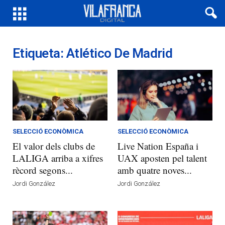
Etiqueta: Atlético De Madrid
SELECCIÓ ECONÒMICA
SELECCIÓ ECONÒMICA
El valor dels clubs de
Live Nation España i
LALIGA arriba a xifres
UAX aposten pel talent
rècord segons...
amb quatre noves...
Jordi González
Jordi González