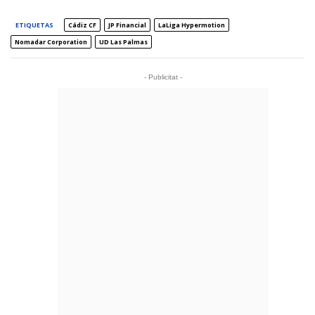
ETIQUETAS
Cádiz CF
JP Financial
LaLiga Hypermotion
Nomadar Corporation
UD Las Palmas
- Publicitat -