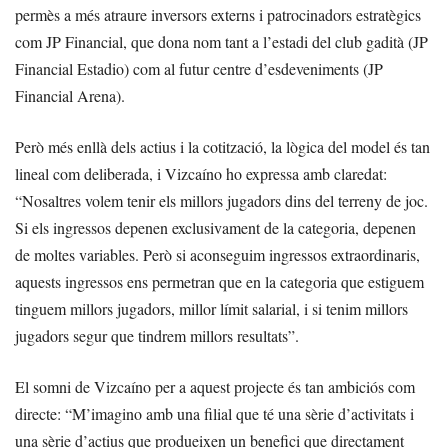
permès a més atraure inversors externs i patrocinadors estratègics
com JP Financial, que dona nom tant a l’estadi del club gadità (JP
Financial Estadio) com al futur centre d’esdeveniments (JP
Financial Arena).
Però més enllà dels actius i la cotització, la lògica del model és tan
lineal com deliberada, i Vizcaíno ho expressa amb claredat:
“Nosaltres volem tenir els millors jugadors dins del terreny de joc.
Si els ingressos depenen exclusivament de la categoria, depenen
de moltes variables. Però si aconseguim ingressos extraordinaris,
aquests ingressos ens permetran que en la categoria que estiguem
tinguem millors jugadors, millor límit salarial, i si tenim millors
jugadors segur que tindrem millors resultats”.
El somni de Vizcaíno per a aquest projecte és tan ambiciós com
directe: “M’imagino amb una filial que té una sèrie d’activitats i
una sèrie d’actius que produeixen un benefici que directament