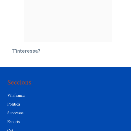
T’interessa?
Seccions
Vilafranca
Política
Successos
Esports
Oci