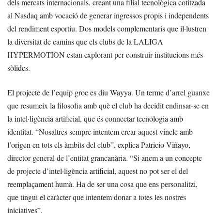
dels mercats internacionals, creant una filial tecnològica cotitzada
al Nasdaq amb vocació de generar ingressos propis i independents
del rendiment esportiu. Dos models complementaris que il·lustren
la diversitat de camins que els clubs de la LALIGA
HYPERMOTION estan explorant per construir institucions més
sòlides.
El projecte de l’equip groc es diu Wayya. Un terme d’arrel guanxe
que resumeix la filosofia amb què el club ha decidit endinsar-se en
la intel·ligència artificial, que és connectar tecnologia amb
identitat. “Nosaltres sempre intentem crear aquest vincle amb
l’origen en tots els àmbits del club”, explica Patricio Viñayo,
director general de l’entitat grancanària. “Si anem a un concepte
de projecte d’intel·ligència artificial, aquest no pot ser el del
reemplaçament humà. Ha de ser una cosa que ens personalitzi,
que tingui el caràcter que intentem donar a totes les nostres
iniciatives”.