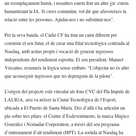
un reemplaçament humà, i nosaltres estem fent un altre gir: estem
humanitzant la IA. Si crees comunitat, vol dir que afavoreixes la
relació entre les persones. Ajudar-nos i no substituir-nos”.
Per la seva banda, el Cádiz CF ha triat un camí diferent per
construir el seu futur, el de crear una filial tecnològica cotitzada al
Nasdaq, amb actius propis i vocació de generar ingressos
independents del rendiment esportiu. El seu president, Manuel
Vizcaíno, resumeix la lògica sense embuts: “L’objectiu no és altre
que aconseguir ingressos que no depenguin de la pilota”.
L’origen del projecte està vinculat als fons CVC del Pla Impuls de
LALIGA, així va néixer la Ciutat Tecnològica de l’Esport,
ubicada a El Puerto de Santa María. Des d’allà s’ha articulat un
pla sobre tres pilars: el Centre d’Esdeveniments, la marca Mágico
González i Nomadar Corporation, a través del seu programa
d’entrenament d’alt rendiment (HPT). La sortida al Nasdaq ha